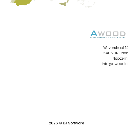
Weverstraat 14
5405 BN Uden
Nizozemí
info@awood.nl
2026 ©
KJ Software